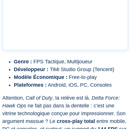
Genre :
FPS Tactique, Multijoueur
Développeur :
TiMi Studio Group (Tencent)
Modèle Économique :
Free-to-play
Plateformes :
Android, iOS, PC, Consoles
Attention,
Call of Duty
, la relève est là.
Delta Force:
Hawk Ops
ne fait pas dans la dentelle : c’est une
vitrine technologique conçue pour impressionner. Son
argument massue ? Le
cross-play total
entre mobile,
PC et consoles, et surtout, un support du
144 FPS
sur