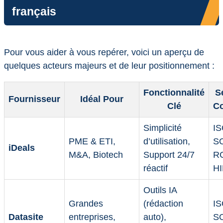
français
Pour vous aider à vous repérer, voici un aperçu de
quelques acteurs majeurs et de leur positionnement :
Fonctionnalité
S
Fournisseur
Idéal Pour
Clé
Co
Simplicité
IS
PME & ETI,
d’utilisation,
SO
iDeals
M&A, Biotech
Support 24/7
R
réactif
H
Outils IA
Grandes
(rédaction
IS
Datasite
entreprises,
auto),
SO