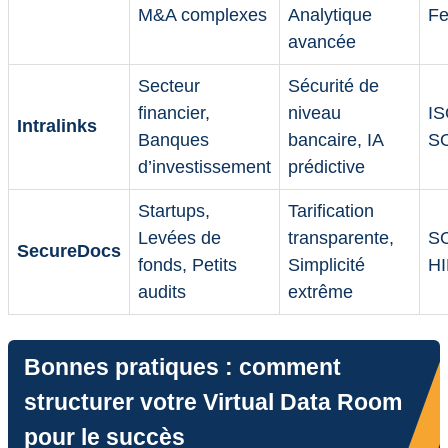
M&A complexes
Analytique
F
avancée
Secteur
Sécurité de
financier,
niveau
IS
Intralinks
Banques
bancaire, IA
S
d’investissement
prédictive
Startups,
Tarification
Levées de
transparente,
SO
SecureDocs
fonds, Petits
Simplicité
H
audits
extrême
Bonnes pratiques : comment
structurer votre Virtual Data Room
pour le succès