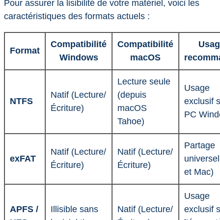
Pour assurer la lisibilité de votre matériel, voici les
caractéristiques des formats actuels :
Compatibilité
Compatibilité
Usag
Format
Windows
macOS
recomm
Lecture seule
Usage
Natif (Lecture/
(depuis
NTFS
exclusif 
Écriture)
macOS
PC Wind
Tahoe)
Partage
Natif (Lecture/
Natif (Lecture/
exFAT
universe
Écriture)
Écriture)
et Mac)
Usage
APFS /
Illisible sans
Natif (Lecture/
exclusif 